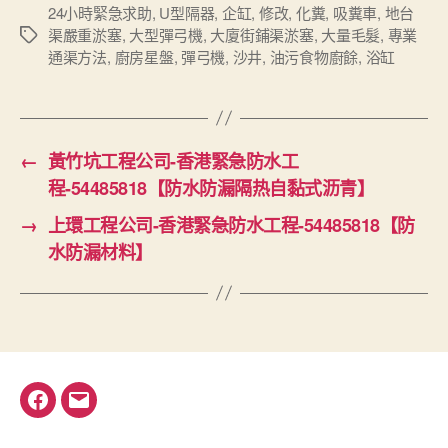
24小時緊急求助
,
U型隔器
,
企缸
,
修改
,
化糞
,
吸糞車
,
地台
渠嚴重淤塞
,
大型彈弓機
,
大廈街鋪渠淤塞
,
大量毛髮
,
專業
Tags
通渠方法
,
廚房星盤
,
彈弓機
,
沙井
,
油污食物廚餘
,
浴缸
←
黃竹坑工程公司-香港緊急防水工
程-54485818【防水防漏隔热自黏式沥青】
→
上環工程公司-香港緊急防水工程-54485818【防
水防漏材料】
Facebook
電
郵