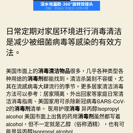
毒
剂
_
香
港
日常定期对家居环境进行消毒清洁
通
是减少被细菌病毒等感染的有效方
渠
專
法。
家
廚
房
美国市面上的
很多，几乎各种类型各
消毒清洁物品
浴
种用途的
都能找到。清洁杀菌刻不容缓，尤
消毒剂
室
水
其在流感病毒大肆流行的季节。更多居家清洁消毒
利
方法可以参考：居家隔离、外出回家等家庭日常清
工
洁消毒指南、美国家用可杀除新冠病毒SARS-CoV-
程
2的
清单。 医用护理
异丙醇Isopropyl
消毒剂
消毒
54485818〉
alcohol 美国市面上出售的药用
虽然都写着
消毒剂
中
alcohol，但不一定就是乙醇（俗称酒精），也有可
能是异丙醇Isopropyl alcohol