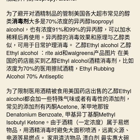
为了避开对酒精制品的管制美国各大超市常见的醇
类
大多是70%浓度的异丙醇Isopropyl
消毒剂
alcohol，也有浓度91%和99%的异丙醇，可以加水
稀释后再使用。异丙醇的消毒效果和原理与乙醇类
似，可用于日常护理消毒。 乙醇Ethyl alcohol 乙醇
Ethyl alcohol ：rite aid和walgreens产品图片 在美
国的药店能买到乙醇Ethyl alcohol酒精消毒剂，比如
浓度为70%的医用擦拭酒精，Ethyl Rubbing
Alcohol 70% Antiseptic
为了限制医用酒精被食用美国药店出售的乙醇Ethyl
alcohol都会加一些特殊气味或者有毒性的添加剂，
常见的添加剂有丙酮Acetone, 苯甲地那铵
Denatonium Benzoate, 甲基异丁基酮Methyl
Isobutyl Ketone。由于酒精（一定浓度）属于易燃
物品，用酒精消毒时避免大面积喷洒，远离火源、
电源等易燃点。 家用清洁物品 漂白剂 最实惠大碗