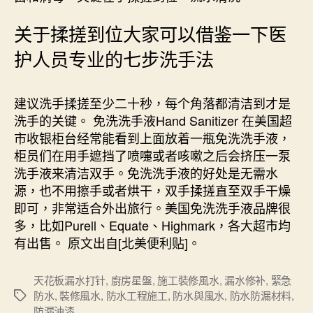
关于揉搓到位大家可以借鉴一下医
护人员专业的七步洗手法
建议洗手揉搓至少二十秒，每个角落都清洁到才是
洗手的关键。 免洗洗手液Hand Sanitizer 在美国超
市收银柜台经常能看到上面放着一瓶免洗洗手液，
柜员们在用手遮挡了喷嚏或者咳嗽之后会挤压一泵
洗手液来清洁双手。免洗洗手液的好处是无需水
源，也不用擦手或者烘干，双手揉搓直至双手干燥
即可，非常适合外出旅行。美国免洗洗手液品牌很
多，比如Purell、Equate、Highmark，各大超市均
有出售。 原文出自[北美便利贴]。
天花板漏水打针
,
廚房星盤
,
施工裝修風水
,
漏水修补
,
緊急
防水
,
裝修風水
,
防水工程施工
,
防水與風水
,
防水防漏材料
,
Tags
防漏油漆