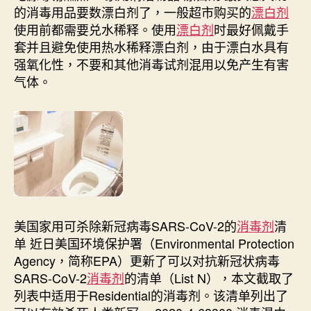
的消毒用品要数漂白剂了，一般超市购买的
漂白剂
使用前都需要兑水稀释。使用
漂白剂
时最好佩戴手
套并且避免使用热水稀释漂白剂，由于漂白水具有
强氧化性，不要和其他消毒试剂混用以免产生有害
气体。
美国家用可杀除新冠病毒SARS-CoV-2的
消毒剂
清
单 近日美国环境保护署（Environmental Protection
Agency，简称EPA）更新了可以对抗新冠状病毒
SARS-CoV-2
消毒剂
的清单（List N），本文截取了
列表中适用于Residential的消毒剂。该清单列出了