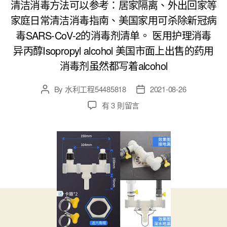
清洁消毒方法可以参考：居家隔离、外出回家等
家庭日常清洁消毒指南、美国家用可杀除新冠病
毒SARS-CoV-2的消毒剂清单。 医用护理消毒
异丙醇Isopropyl alcohol 美国市面上出售的药用
消毒剂虽然都写着alcohol
By
水利工程54485818
2021-08-26
Post
Post
author
date
在
有 3 則留言
〈美
国
好
用
的
居
家
清
洁
消