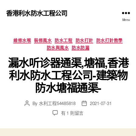
香港利水防水工程公司
Menu
Categories
維修水喉
裝修風水
防水工程
防水打針
防水打針教學
防水與風水
防水防漏
漏水听诊器通渠,塘福,香港
利水防水工程公司-建築物
防水塘福通渠-
By
水利工程54485818
2021-07-31
Post
Post
author
date
在
有 1 則留言
〈漏
水
听