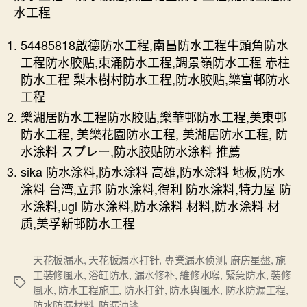
水工程
54485818啟德防水工程,南昌防水工程牛頭角防水
工程防水胶贴,東涌防水工程,調景嶺防水工程 赤柱
防水工程 梨木樹村防水工程,防水胶贴,樂富邨防水
工程
樂湖居防水工程防水胶贴,樂華邨防水工程,美東邨
防水工程, 美樂花園防水工程, 美湖居防水工程, 防
水涂料 スプレー,防水胶贴防水涂料 推薦
sika 防水涂料,防水涂料 高雄,防水涂料 地板,防水
涂料 台湾,立邦 防水涂料,得利 防水涂料,特力屋 防
水涂料,ugl 防水涂料,防水涂料 材料,防水涂料 材
质,美孚新邨防水工程
天花板漏水
,
天花板漏水打针
,
專業漏水侦测
,
廚房星盤
,
施
工裝修風水
,
浴缸防水
,
漏水修补
,
維修水喉
,
緊急防水
,
裝修
Tags
風水
,
防水工程施工
,
防水打針
,
防水與風水
,
防水防漏工程
,
防水防漏材料
,
防漏油漆