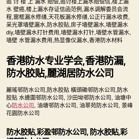
追 讨 楼 上 漏水 赔偿,追讨楼上漏水赔偿信,楼上漏
水
塘
水 壁癌,楼上漏水存证信函范例,漏水调解委员会流
福
程,窗框漏水修缮,天花板漏水修缮,公正行漏水收费,
通
采光罩墙壁漏水,防水胶贴,房子墙壁漏水,墙壁漏水
渠-〉
diy,墙壁漏水打针费用,墙壁漏水打针,墙壁水管漏水,
中
墙壁 水管漏水费用,热显像仪漏水,香港防水材料
香港防水专业学会,香港防漏,
防水胶贴,麗湖居防水公司
麗瑤邨防水公司,防水胶贴 橫頭磡邨防水公司,防水
胶贴 水邊圍邨防水公司, 沙田坳邨防水公司, 油塘中
心
防水公司
, 油塘邨防水公司, 油翠苑防水公司, 景峰
花園防水公司
防水胶贴,彩盈邨防水公司, 防水胶贴,彩