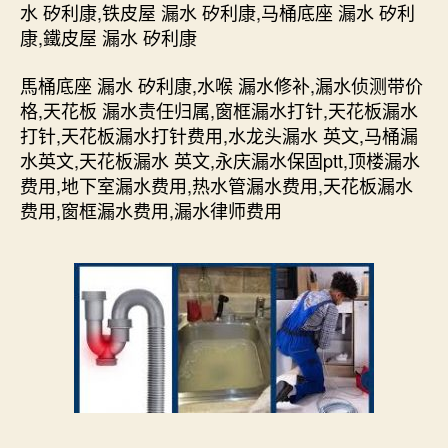
水 矽利康,铁皮屋 漏水 矽利康,马桶底座 漏水 矽利
康,鐵皮屋 漏水 矽利康
馬桶底座 漏水 矽利康,水喉 漏水修补,漏水侦测带价
格,天花板 漏水责任归属,窗框漏水打针,天花板漏水
打针,天花板漏水打针费用,水龙头漏水 英文,马桶漏
水英文,天花板漏水 英文,永庆漏水保固ptt,顶楼漏水
费用,地下室漏水费用,热水管漏水费用,天花板漏水
费用,窗框漏水费用,漏水律师费用