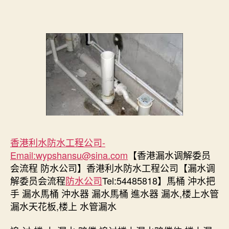
诊
器
通
渠,
塘
福,
香
港
利
水
防
水
工
香港利水防水工程公司-
程
Email:
wypshansu@sina.com
【香港漏水调解委员
公
会流程 防水公司】香港利水防水工程公司【漏水调
司-
解委员会流程
防水公司
Tel:54485818】馬桶 沖水把
建
手 漏水馬桶 沖水器 漏水馬桶 進水器 漏水,楼上水管
築
漏水天花板,楼上 水管漏水
物
防