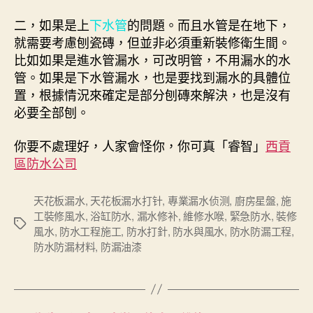
二，如果是上
下水管
的問題。而且水管是在地下，
就需要考慮刨瓷磚，但並非必須重新裝修衛生間。
比如如果是進水管漏水，可改明管，不用漏水的水
管。如果是下水管漏水，也是要找到漏水的具體位
置，根據情況來確定是部分刨磚來解決，也是沒有
必要全部刨。
你要不處理好，人家會怪你，你可真「睿智」
西貢
區防水公司
天花板漏水
,
天花板漏水打针
,
專業漏水侦测
,
廚房星盤
,
施
工裝修風水
,
浴缸防水
,
漏水修补
,
維修水喉
,
緊急防水
,
裝修
Tags
風水
,
防水工程施工
,
防水打針
,
防水與風水
,
防水防漏工程
,
防水防漏材料
,
防漏油漆